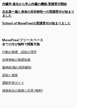
内臓学-進化から学ぶ内臓の機能-受講受付開始
左右差〜脳と身体の非対称性〜の受講受付が始まり
ました
School of MoveFree!の受講受付が始まりました​​
MoveFree!フリースペース
​全ての方が無料で閲覧可能
行動の基礎、認知心理学
自律神経の基礎知識
​脳神経/脳の局所解剖
認知と感覚
​運動学習ガイド
​感覚統合の基礎と応用 (無料)