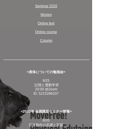
Seminar 2020
Movies
Online text
Online course
Column
<身体についての勉強会>
9/25
記憶と運動学習
20:00 @Zoom
ID:
5215286337
<
2023年
​ 会員限定
セミナー情報>
8/20
回旋動作の基礎と実践