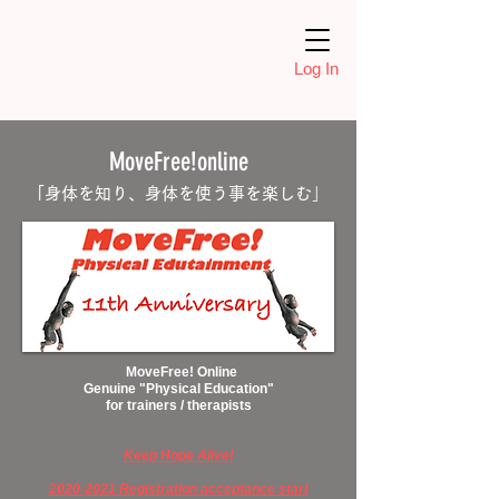
Log In
MoveFree!online
「身体を知り、身体を使う事を楽しむ
」
MoveFree! Online
Genuine "Physical Education"
for trainers / therapists
Keep Hope Alive!
2020-2021 Registration acceptance start