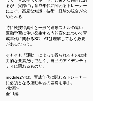
して「育成年代サポート」と捉える傾向にあ
るが、実際には育成年代に関わるトレーナー
にこそ、高度な知識・技術・経験の統合が求
められる。
特に競技特異性と一般的運動スキルの違い、
運動学習に伴い発生する内的変化について育
成年代に関わるSC、ATは理解しておく必要
があるだろう。
そもそも「運動
」によって得られるものは体
力的な要素だけでなく、自己のアイデンティ
ティに関わるものだ。
module2では、育成年代に関わるトレーナー
に必須となる運動学習の基礎を学ぶ。
<動画>
全11編
<module2 課題>
育成年代における「運動」はどのような内容
が適切だろうか。
具体的な運動環境、実際に行う運動課題等に
ついて
​自分の考えをまとめ、1000字程度に