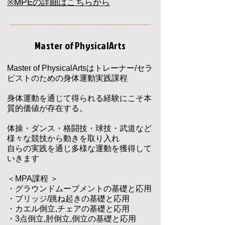
​※MPEの詳細はこちらから
Master of PhysicalArts
Master of
Ph
ysicalArtsは
トレーナー/セラ
ピストのための身体運動実践課程
身体運動を通じて得られる経験にこそ本
質的価値が存在する。
体操・ダンス・格闘技・球技・武道など
様々な競技から動きを取り入れ
自らの実践を通じ多様な運動を獲得して
いきます
＜MPA課程 ＞
・グラウンドムーブメントの基礎と応用
・ブリッジ/跳ね起きの基礎と応用
・カエル倒立,チェアの基礎と応用
・3点倒立,肘倒立,倒立の基礎と応用