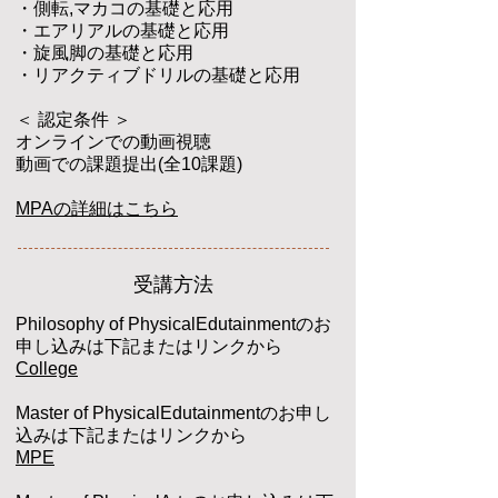
・
側転,マカコの基礎と応用
・
エアリアル
の基礎と応用
・旋風脚の基礎と応用
・リアクティブドリル
の
基礎と応用
＜ 認定条件
＞
オンラインでの動画視聴
動画での課題提出(全10課題)
MPAの詳細はこちら
​受講方法
Philosophy of PhysicalEdutainmentのお
申し込みは下記またはリンクから
College
Master of PhysicalEdutainmentのお申し
込みは下記またはリンクから
MPE