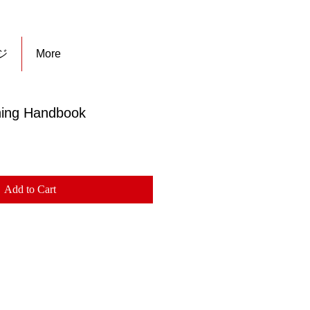
ジ
More
hing Handbook
Add to Cart