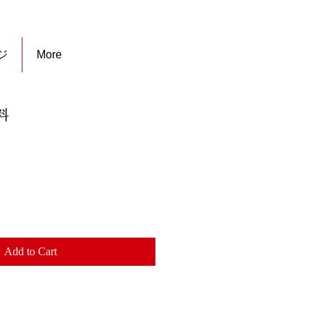
ジ
More
料
Add to Cart