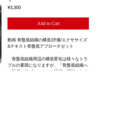
Price
¥3,300
Add to Cart
​動画 骨盤底組織の構造/評価/エクササイズ
&テキスト骨盤底アプローチセット
骨盤底組織周辺の構造変化は様々なトラ
ブルの要因になりますが、「骨盤底組織へ
の評価とアプローチ」は適切に理解されて
いない事が多いように思います。本動画で
は、骨盤形状の変化がもたらす影響・その
構造と運動・評価・アプローチについて共
有しています。