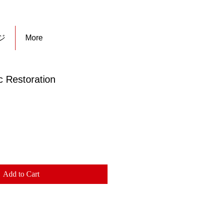
ジ
More
 Restoration
le
ice
Add to Cart