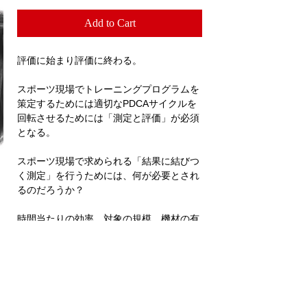
Add to Cart
評価に始まり評価に終わる。
スポーツ現場でトレーニングプログラムを
策定するためには適切なPDCAサイクルを
回転させるためには「測定と評価」が必須
となる。
スポーツ現場で求められる「結果に結びつ
く測定」を行うためには、何が必要とされ
るのだろうか？
時間当たりの効率、対象の規模、機材の有
無など様々な制約がある中で、どのように
工夫しながら意味のある測定を行うのか？
15年以上のスポーツ現場での経験を踏ま
え、測定の実際やその面白さについて共有
します。