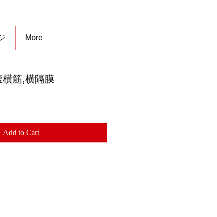
ジ
More
横筋,横隔膜
Add to Cart